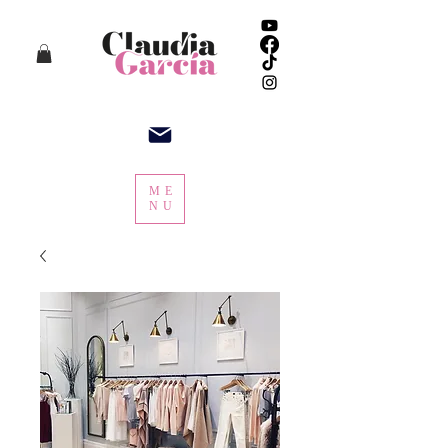
ME
NU