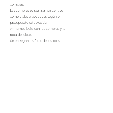
compras.
Las compras se realizan en centros
comerciales o boutiques según el
presupuesto establecido.
Armamos looks con las compras y la
ropa del closet
Se entregan las fotos de los looks.
INCLUYE:​
REVISIÓN DE CLOSET
LISTA DE COMPRAS
PERSONAL SHOPPING
ARMADO DE LOOKS CON FOTOS
Duración: Hasta 4 horas (incluyendo
movilización).
* Consultar por las fechas disponibles